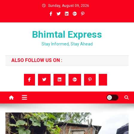
Skip
Sunday, August 09, 2026
to
content
Bhimtal Express
Stay Informed, Stay Ahead
ALSO FOLLOW US ON :