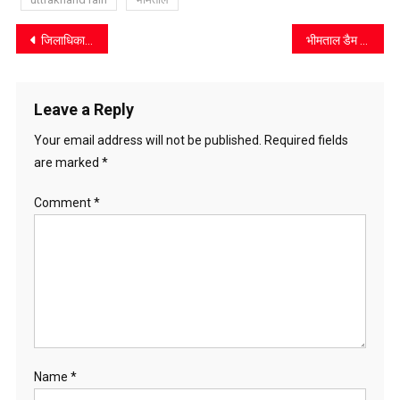
Post
जिलाधिकारी ने हल्द्वानी नगर निगम के वार्ड 41 से 60 तक के पार्षदों संग की बैठक
भीमताल डैम के जीर्णोद्धार में लापरवाही उजागर, दरारें बनीं खतरे की घंटी
navigation
Leave a Reply
Your email address will not be published.
Required fields
are marked
*
Comment
*
Name
*