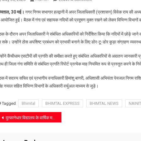
गंगा
ीमताल, 30 मई।
नगर निगम सभागार हल्द्वानी में अपर जिलाधिकारी (प्रशासन) विवेक राय की अध्यक्
संरक्षण
े आयोजित हुई। बैठक में गंगा एवं सहायक नदियों को प्रदूषण मुक्त रखने को लेकर विभिन्न विभागों
पर
सख्त
ठक के दौरान अपर जिलाधिकारी ने संबंधित अधिकारियों को निर्देशित किया कि नदियों में छोड़े जाने 
निर्देश:
 सके। उन्होंने ठोस अपशिष्ट प्रबंधन को प्रभावी बनाने के लिए डोर-टू-डोर कूड़ा संग्रहण व्यवस्थ
नदियों
में
्होंने कैंचीधाम एसटीपी की प्रगति की समीक्षा करते हुए संबंधित अधिकारियों से अद्यतन जानकारी प्र
छोड़ा
थ ही जिला गंगा समिति से संबंधित प्रगति रिपोर्ट प्रत्येक माह नियमित रूप से प्रस्तुत करने के न
जाए
शुद्ध
ठक में सदस्य सचिव एवं प्रभागीय वनाधिकारी हिमांशु बागरी, अधिशासी अभियंता पेयजल निगम राशि भू
जल,
ंह नयाल सहित विभिन्न विभागों के अधिकारी वर्चुअल माध्यम से जुड़े।
कूड़ा
प्रबंधन
व्यवस्था
Tagged
Bhimtal
BHIMTAL EXPRESS
BHIMTAL NEWS
NAINI
मजबूत
Post
करने
दुत्कानेधार विद्यालय के वार्षिक महोत्सव में बच्चों की प्रतिभा ने मोहा मन
के
navigation
आदेश