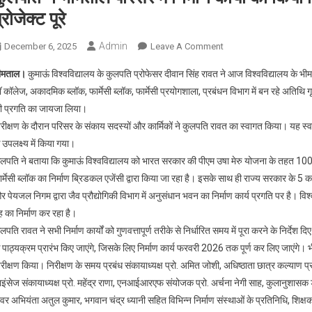
्रोजेक्ट पूरे
Admin
On
December 6, 2025
Leave A Comment
कुलपति
ीमताल।
कुमाऊं विश्वविद्यालय के कुलपति प्रोफेसर दीवान सिंह रावत ने आज विश्वविद्यालय के भीम
ने
 कॉलेज, अकादमिक ब्लॉक, फार्मेसी ब्लॉक, फार्मेसी प्रयोगशाला, प्रबंधन विभाग में बन रहे अतिथि 
भीमताल
ी प्रगति का जायजा लिया।
परिसर
िरीक्षण के दौरान परिसर के संकाय सदस्यों और कार्मिकों ने कुलपति रावत का स्वागत किया। यह स
में
निर्माण
 उपलक्ष्य में किया गया।
कार्यों
ुलपति ने बताया कि कुमाऊं विश्वविद्यालय को भारत सरकार की पीएम उषा मेरु योजना के तहत 100 
का
र्मेसी ब्लॉक का निर्माण ब्रिडकल एजेंसी द्वारा किया जा रहा है। इसके साथ ही राज्य सरकार के 5 
किया
 पेयजल निगम द्वारा जैव प्रौद्योगिकी विभाग में अनुसंधान भवन का निर्माण कार्य प्रगति पर है। वि
निरीक्षण,
ह का निर्माण कर रहा है।
फरवरी
लपति रावत ने सभी निर्माण कार्यों को गुणवत्तापूर्ण तरीके से निर्धारित समय में पूरा करने के निर्द
2026
 पाठ्यक्रम प्रारंभ किए जाएंगे, जिसके लिए निर्माण कार्य फरवरी 2026 तक पूर्ण कर लिए जाएंगे। भ
तक
रीक्षण किया। निरीक्षण के समय प्रबंध संकायाध्यक्ष प्रो. अमित जोशी, अधिष्ठाता छात्र कल्याण प्रो
होंगे
इंसेज संकायाध्यक्ष प्रो. महेंद्र राणा, एनआईआरएफ संयोजक प्रो. अर्चना नेगी साह, कुलानुशासक डॉ. र
सभी
र अभियंता अतुल कुमार, भगवान चंद्र ध्यानी सहित विभिन्न निर्माण संस्थाओं के प्रतिनिधि, शिक्ष
प्रोजेक्ट