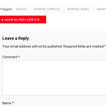
पूरे
Tagged
Bhimtal
BHIMTAL EXPRESS
BHIMTAL NEWS
NAINI
Post
जमरानी बांध निर्माण एजेंसी के विरोध में जनप्रतिनिधियों का हंगामा, सड़क बंद करने की चेतावनी
navigation
Leave a Reply
Your email address will not be published.
Required fields are marked
*
Comment
*
Name
*