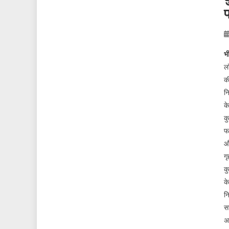
प
भ
लॉ
क
न
के
क
फा
और
गृ
कु
के
नि
सा
अव