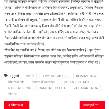
यह कार्रवाई सहायक संभागीय परिवहन अधिकारी (प्रवर्तन) जितेन्द्र सांगवान के नेतृत्व में
छह
की गई। अभियान में परिवहन कर अधिकारी विमल उप्रेती, अनुभा आर्य, परिवहन निरीक्षक
वाहन
सीज:
नंदन रावत, गिरीश कांडपाल सहित अन्य अधिकारियों ने भाग लिया। वहीं, सिटी मजिस्ट्रेट
संयुक्त
गोपाल सिंह चौहान की अगुवाई में संयुक्त चेकिंग भी की गई। चेकिंग के दौरान बस, ट्रक,
प्रवर्तन
टैक्सी, मैक्सी कैब, कार, बाइक, ई-रिक्शा और ऑटो जैसे वाहनों को रोका गया। इस दौरान
अभियान
परमिट शर्तों का उल्लंघन, बिना यूनिफॉर्म, ओवरलोडिंग, ओवरसाइज़ लगेज, फिटनेस व
में
टैक्स संबंधी खामियां, हेलमेट और सीट बेल्ट न पहनने, नो-पार्किंग में वाहन खड़ा करने जैसी
परिवहन
गड़बड़ियों पर सख्त कार्रवाई की गई।
विभाग
सीज किए गए वाहनों में चार ई-रिक्शा, एक ऑटो और एक पिकअप शामिल हैं। इस दौरान
की
सहायक परिवहन निरीक्षक चंदन सुप्याल, चंदन ठेला, अरविंद ह्यांकि, अनिल कार्की, परिवहन
बड़ी
आरक्षी हंसी, प्रकाश, पवन, प्रवर्तन चालक महेंद्र कुमार व विनोद कुमार भी मौजूद रहे।
कार्रवाई
Tagged
Bhimtal
BHIMTAL EXPRESS
BHIMTAL NEWS
bhimtal rain
bhimtal weather
HOTELS IN BHIMTAL
NAINITAL NEWS
RAM SINGH KAIDA
VIDHAYAK KAIDA
भीमताल
Post
भीमताल हरेला मेले में उमड़ा जनसैलाब, पारंपरिक लोक संस्कृति की झलक ने मोहा मन
लालकुआँ नगर पंचायत को स्वच्छ सर्वेक्षण-2024 में “प्रोमिसिंग स्वच्छ शहर” का राष्ट्रीय पुरस्कार