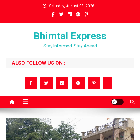
Skip
Saturday, August 08, 2026
to
content
Bhimtal Express
Stay Informed, Stay Ahead
ALSO FOLLOW US ON :