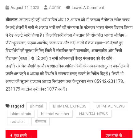
Admin
On
August 11, 2025
Leave A Comment
रेड
भीमताल:
लगातार हो रही भारी बारिश और 12 अगस्त को भी जनपद नैनीताल समेत राज्य
अलर्ट
के कई क्षेत्रों में भारी से अत्यंत भारी वर्षा की संभावना के मद्देनज़र भारत मौसम विज्ञान विभाग
के
ने रेड अलर्ट जारी किया है। जिलाधिकारी वंदना ने बताया कि संभावित आपदा जोखिम—
चलते
जैसे भूस्खलन, सड़क अवरोध, जलभराव और नदी-नालों में तेज बहाव—को देखते हुए
12
अगस्त
विद्यार्थियों की सुरक्षा के लिए जिले में संचालित सभी शासकीय, अशासकीय और निजी
को
विद्यालय (कक्षा 1 से 12 तक) व सभी आंगनबाड़ी केंद्र मंगलवार को बंद रहेंगे।
नैनीताल
उन्होंने संबंधित शैक्षणिक और प्रशासनिक अधिकारियों को आवश्यकतानुसार कार्यालय में
जिले
उपस्थित रहने व आपदा की स्थिति में समन्वय बनाए रखने के निर्देश दिए हैं। किसी भी
के
आपदा की सूचना तत्काल आपदा नियंत्रण कक्ष के दूरभाष नंबर 05942-231178,
सभी
231179 या टोल फ्री नंबर 1077 पर दें।
स्कूल
व
Tagged
Bhimtal
BHIMTAL EXPRESS
BHIMTAL NEWS
आंगनबाड़ी
बंद
bhimtal rain
bhimtal weather
NAINITAL NEWS
red alert
भीमताल
Post
एक हफ्ते से बंद बबियाड–दुदुली–अमदो मोटरमार्ग, ग्रामीणों का फूटा गुस्सा
एक हफ्ते से बंद बबियाड–दुदुली–अमदो मोटरमार्ग, ग्रामीणों का फूटा गुस्सा