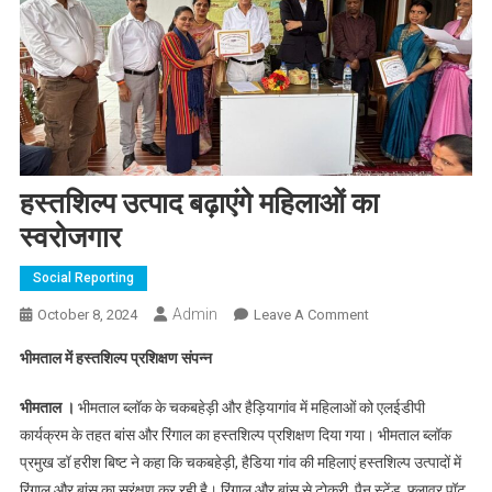
हस्तशिल्प उत्पाद बढ़ाएंगे महिलाओं का
स्वरोजगार
Social Reporting
Admin
On
October 8, 2024
Leave A Comment
हस्तशिल्प
भीमताल में हस्तशिल्प प्रशिक्षण संपन्न
उत्पाद
बढ़ाएंगे
भीमताल ।
भीमताल ब्लॉक के चकबहेड़ी और हैड़ियागांव में महिलाओं को एलईडीपी
महिलाओं
कार्यक्रम के तहत बांस और रिंगाल का हस्तशिल्प प्रशिक्षण दिया गया। भीमताल ब्लॉक
का
प्रमुख डॉ हरीश बिष्ट ने कहा कि चकबहेड़ी, हैडिया गांव की महिलाएं हस्तशिल्प उत्पादों में
स्वरोजगार
रिंगाल और बांस का सरंक्षण कर रही है। रिंगाल और बांस से टोकरी, पैन स्टेंड, फ्लावर पॉट,