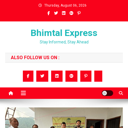
Skip
Thursday, August 06, 2026
to
content
Bhimtal Express
Stay Informed, Stay Ahead
ALSO FOLLOW US ON :