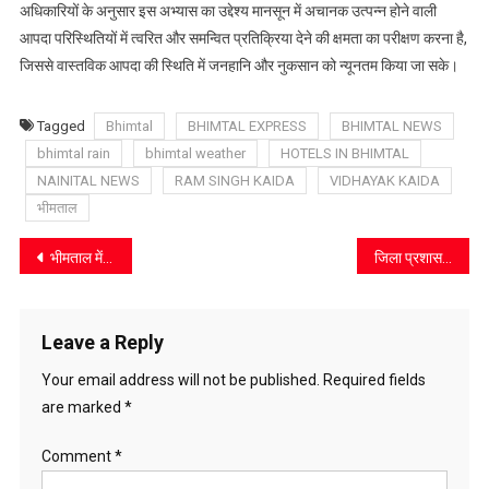
अधिकारियों के अनुसार इस अभ्यास का उद्देश्य मानसून में अचानक उत्पन्न होने वाली
आपदा परिस्थितियों में त्वरित और समन्वित प्रतिक्रिया देने की क्षमता का परीक्षण करना है,
जिससे वास्तविक आपदा की स्थिति में जनहानि और नुकसान को न्यूनतम किया जा सके।
Tagged
Bhimtal
BHIMTAL EXPRESS
BHIMTAL NEWS
bhimtal rain
bhimtal weather
HOTELS IN BHIMTAL
NAINITAL NEWS
RAM SINGH KAIDA
VIDHAYAK KAIDA
भीमताल
Post
भीमताल में उप तहसील की मांग तेज़
जिला प्रशासन अलर्ट मोड में, सभी संवेदनशील क्षेत्रों का किया निरीक्षण
navigation
Leave a Reply
Your email address will not be published.
Required fields
are marked
*
Comment
*