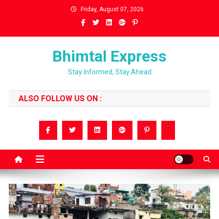
Skip
Friday, August 07, 2026
to
content
Bhimtal Express
Stay Informed, Stay Ahead
ALSO FOLLOW US ON :