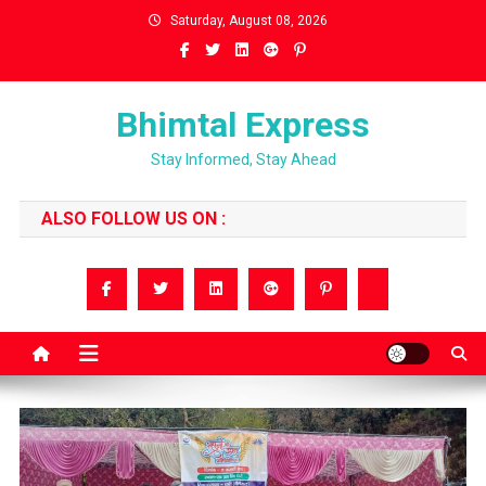
Skip
Saturday, August 08, 2026
to
content
Bhimtal Express
Stay Informed, Stay Ahead
ALSO FOLLOW US ON :