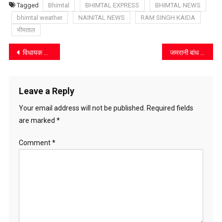
Tagged
Bhimtal
BHIMTAL EXPRESS
BHIMTAL NEWS
bhimtal weather
NAINITAL NEWS
RAM SINGH KAIDA
भीमताल
Post
विधायक कैड़ा ने की ओलावृष्टि से प्रभावित किसानों के लिए मुआवजे की मांग
जमरानी बांध प्रभावित ग्रामीणों ने सौंपा मांग पत्र, डंपिंग जोन चयन पर जताई आपत्ति
navigation
Leave a Reply
Your email address will not be published.
Required fields
are marked
*
Comment
*