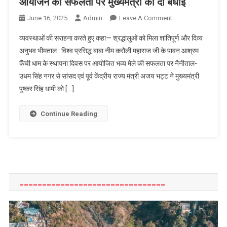
आयोजन की सफलता पर मुख्यमंत्री को दी बधाई
On
June 16, 2025
Admin
Leave A Comment
सांसद
व्यवस्थाओं की सराहना करते हुए कहा— श्रद्धालुओं को मिला शांतिपूर्ण और दिव्य
अजय
अनुभव भीमताल : विश्व प्रसिद्ध बाबा नीम करौली महाराज जी के पावन आश्रम
भट्ट
कैंची धाम के स्थापना दिवस पर आयोजित भव्य मेले की सफलता पर नैनीताल-
ने
उधम सिंह नगर से सांसद एवं पूर्व केंद्रीय राज्य मंत्री अजय भट्ट ने मुख्यमंत्री
कैंची
धाम
पुष्कर सिंह धामी को […]
स्थापना
दिवस
Continue Reading
आयोजन
की
सफलता
पर
मुख्यमंत्री
________________________________
को
दी
बधाई