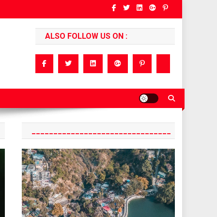
ALSO FOLLOW US ON :
________________________________