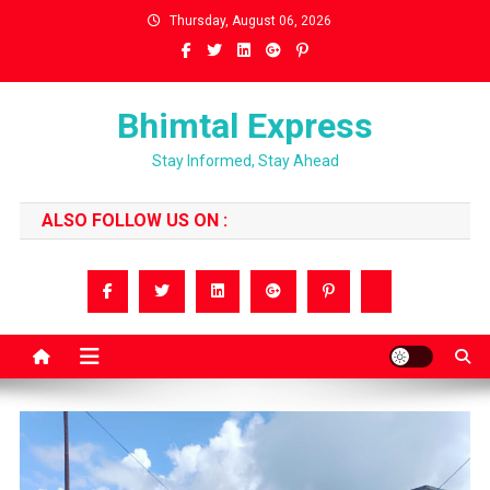
Skip
Thursday, August 06, 2026
to
content
Bhimtal Express
Stay Informed, Stay Ahead
ALSO FOLLOW US ON :