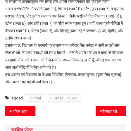
के छात्रों ने उत्साहपूर्वक भाग लिया और अपनी रचनात्मकता का प्रदर्शन किया।
राजकीय
भाषण प्रतियोगिता में ज्योति (कक्षा 9), गिरीश (कक्षा 10), और सुंदर (कक्षा 7) ने क्रमशः
विद्यालय
बड़ौन
प्रथम, द्वितीय, और तृतीय स्थान प्राप्त किया। निबंध प्रतियोगिता में पंकज (कक्षा 10),
में
खीमा (कक्षा 6), और डंपी (कक्षा 7) को शीर्ष स्थान प्राप्त हुए। वहीं, कला प्रतियोगिता में
विविध
दीपक (कक्षा 10), मोहित (कक्षा 9), और हिमांशु (कक्षा 8) ने क्रमशः प्रथम, द्वितीय, और
प्रतियोगिताएं
तृतीय स्थान पर रहे।
आयोजित
इससे पहले, विद्यालय के प्रभारी प्रधानाध्यापक धर्मेन्द्र सिंह बसेड़ा ने सभी छात्रों और
शिक्षकों को ‘हिमालय बचाओ’ की शपथ दिलाई। उन्होंने अपने संबोधन में कहा कि हिमालय
का हमारे जीवन में न केवल भौगोलिक बल्कि आध्यात्मिक महत्व भी है, और इसका संरक्षण
आने वाली पीढ़ियों के लिए अनिवार्य है।
इस अवसर पर विद्यालय के शिक्षक मिथिलेश, प्रियंका, कमल कुमार, रघुबर सिंह चुलगाई
और छात्र-छात्राएं भी उपस्थित रहे।
Tagged
Bhimtal
BHIMTAL NEWS
Post
पीएम आवास प्लस योजना के तहत जरूरतमंदों के लिए सर्वे कार्य शुरू
महिलाओं को दी पोषक आहार की जानकारी
navigation
संबंधित पोस्ट