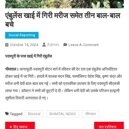
एंबुलेंस खाई में गिरी मरीज समेत तीन बाल-बाल
बचे
Social Reporting
Admin
On
October 14, 2024
Leave A Comment
एंबुलेंस
पदमपुरी के पास खाई में गिरी एंबुलेंस
खाई
में
भीमताल।
धानाचूली-पदमपुरी मोटर मार्ग में रविवार की देर रात एक एंबुलेंस अनियंत्रित
गिरी
होकर खाई में जा गिरी। हादसे में चालक मदन सिंह, फार्मासिस्ट देवेश सिंह, कृष्ण चंद्र और
मरीज
मरीज धनी देवी बाल-बाल बच गई। सभी को प्राथमिक उपचार के लिए पदमपुरी सीएचसी
समेत
लाया गया। डॉक्टर ने सभी को छुट्टी दे दी। लेकिन धनी देवी को उसके परिजन हल्द्वानी
तीन
बाल-
सुशीला तिवारी अस्पताल ले गए।
बाल
बचे
Tagged
Bhimtal
BHIMTAL NEWS
भीमताल
Post
हिंदू समाज को संगठित होकर राष्ट्र हित में करना होगा काम
शत प्रतिशत आधार सीडिंग नहीं हुई तो बंद हो जाएगी पेंशन