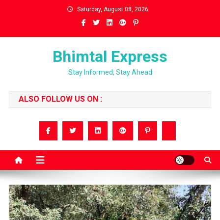
Skip
Saturday, August 08, 2026
to
content
Bhimtal Express
Stay Informed, Stay Ahead
ALSO FOLLOW US ON :