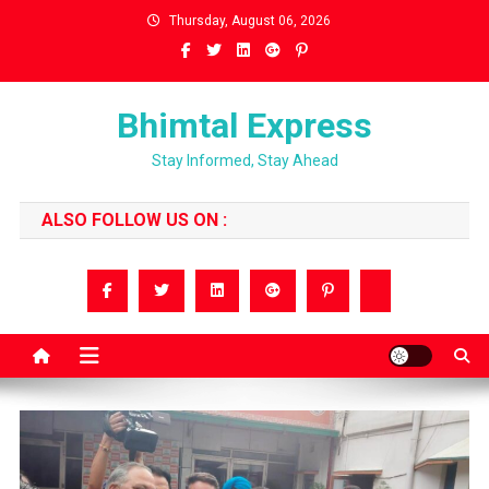
Skip
Thursday, August 06, 2026
to
content
Bhimtal Express
Stay Informed, Stay Ahead
ALSO FOLLOW US ON :