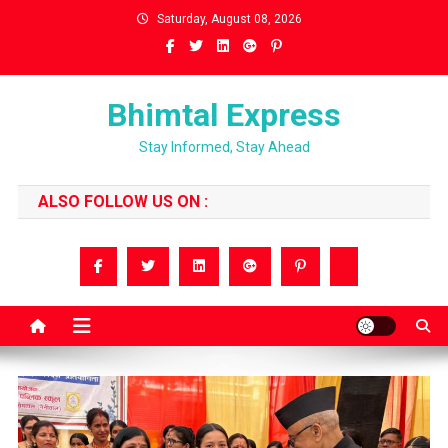
Skip
Saturday, August 08, 2026
to
content
Bhimtal Express
Stay Informed, Stay Ahead
ALSO FOLLOW US ON :