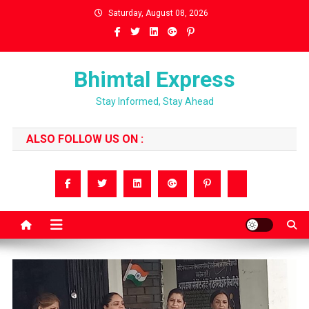
Skip
Saturday, August 08, 2026
to
content
Bhimtal Express
Stay Informed, Stay Ahead
ALSO FOLLOW US ON :