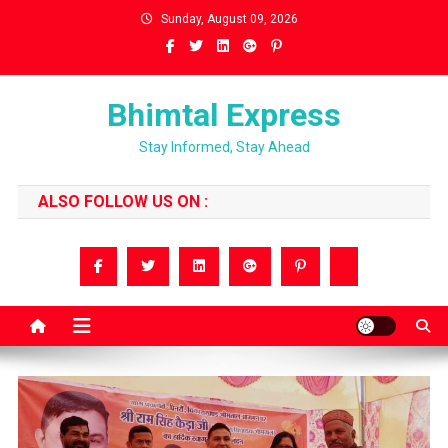
Skip
Sunday, August 09, 2026
to
content
Bhimtal Express
Stay Informed, Stay Ahead
ALSO FOLLOW US ON :