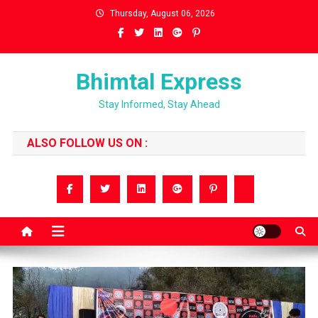
Skip
Thursday, August 06, 2026
to
content
Bhimtal Express
Stay Informed, Stay Ahead
ALSO FOLLOW US ON :