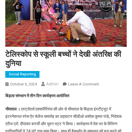
टेलिस्कोप से स्कूली बच्चों ने देखी अंतरिक्ष की
दुनिया
Social Reporting
Admin
On
October 6, 2024
Leave A Comment
टेलिस्कोप
बिड़ला संस्थान में तीन दिन कार्यक्रम आयोजित
से
स्कूली
भीमताल ।
एस्ट्रोवर्स एक्सपीरियंस की ओर से भीमताल के बिड़ला इंस्टीट्यूट में
बच्चों
इंटरनेशनल स्पेस ऐप चेलेंज समारोह का उद्घाटन सीडीओ अशोक कुमार पांडे, निदेशक
ने
एरीज प्रो. दीपांकर बनर्जी और भुवन भट्ट ने किया। कार्यक्रम में देश भर के विभिन्न
देखी
प्रतिभागियों ने 24 घंटे तक काम किया। साथ ही हैकथॉन के समाधान को हल करने को
अंतरिक्ष