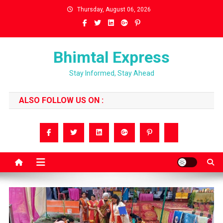
Skip
Thursday, August 06, 2026
to
content
Bhimtal Express
Stay Informed, Stay Ahead
ALSO FOLLOW US ON :