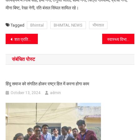
मीना बिष्ट, रेखा नेगी, रति बंसल सिंघल शामिल रहे।
Tagged
Bhimtal
BHIMTAL NEWS
भीमताल
Post
शत प्रतिशत आधार सीडिंग नहीं हुई तो बंद हो जाएगी पेंशन
स्वास्थ्य विभाग की टीम ने ग्रामीणों की जांच
navigation
संबंधित पोस्ट
हिंदू समाज को संगठित होकर राष्ट्र हित में करना होगा काम
October 13, 2024
admin