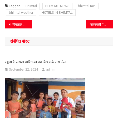
Tagged
Bhimtal
BHIMTAL NEWS
bhimtal rain
bhimtal weather
HOTELS IN BHIMTAL
Post
भीमताल की 13 वर्षीय वैष्णवी ने हासिल की ब्लैक बेल्ट
सरस्वती पब्लिक स्कूल निशौला के छात्रों ने लगाये 250 पेड़
navigation
संबंधित पोस्ट
स्युडा के लापता व्यक्ति का शव किच्छा के पास मिला
September 22, 2024
admin